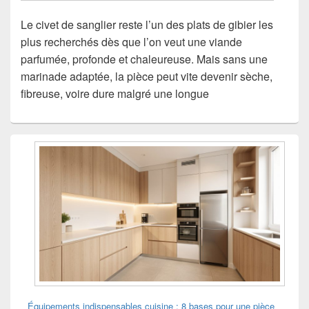
Le civet de sanglier reste l’un des plats de gibier les
plus recherchés dès que l’on veut une viande
parfumée, profonde et chaleureuse. Mais sans une
marinade adaptée, la pièce peut vite devenir sèche,
fibreuse, voire dure malgré une longue
Zone
principale
de
widget
pour
la
barre
latérale
Équipements indispensables cuisine : 8 bases pour une pièce